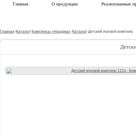
Главная
О продукции
Реализованные п
Главная
/
Каталог
/
Комплексы «Нордика»
/
Каталог
/
Детский игровой комплекс
Детск